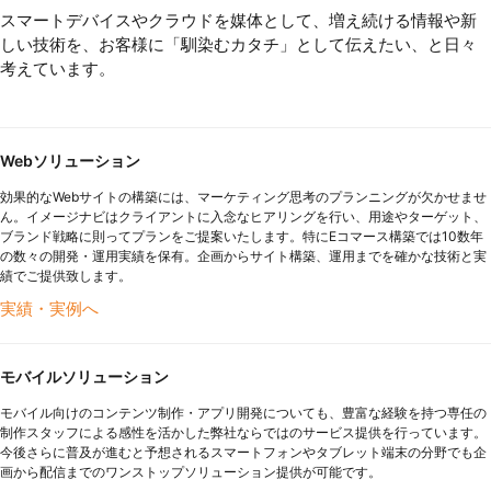
スマートデバイスやクラウドを媒体として、増え続ける情報や新
しい技術を、お客様に「馴染むカタチ」として伝えたい、と日々
考えています。
Webソリューション
効果的なWebサイトの構築には、マーケティング思考のプランニングが欠かせませ
ん。イメージナビはクライアントに入念なヒアリングを行い、用途やターゲット、
ブランド戦略に則ってプランをご提案いたします。特にEコマース構築では10数年
の数々の開発・運用実績を保有。企画からサイト構築、運用までを確かな技術と実
績でご提供致します。
実績・実例へ
モバイルソリューション
モバイル向けのコンテンツ制作・アプリ開発についても、豊富な経験を持つ専任の
制作スタッフによる感性を活かした弊社ならではのサービス提供を行っています。
今後さらに普及が進むと予想されるスマートフォンやタブレット端末の分野でも企
画から配信までのワンストップソリューション提供が可能です。